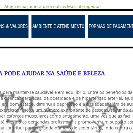
Alugo espaço/hora para outros Massoterapeutas
NS & VALORES
AMBIENTE E ATENDIMENTO
FORMAS DE PAGAMEN
A PODE AJUDAR NA SAÚDE E BELEZA
s para manter-se saudável e em equilíbrio. Entre os benefícios da 
 de doenças cardíacas, da obesidade e da hipertensão arterial, a
 em bom estado, diminui a depressão e a ansiedade, além de auxi
exercícios físicos, um número exorbitante de pessoas, segundo 
quer esforços musculares como antigamente, uma vez que as facil
 até mesmo as demandas profissionais promovem um suposto confo
ina contribui para o grande número de sedentários, indo contra o