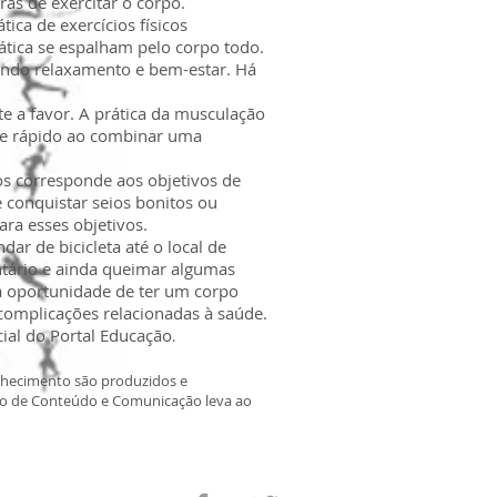
as de exercitar o corpo.
ica de exercícios físicos
ática se espalham pelo corpo todo.
vendo relaxamento e bem-estar. Há
e a favor. A prática da musculação
nte rápido ao combinar uma
os corresponde aos objetivos de
 conquistar seios bonitos ou
ara esses objetivos.
r de bicicleta até o local de
ntário e ainda queimar algumas
a oportunidade de ter um corpo
complicações relacionadas à saúde.
cial do Portal Educação
.
onhecimento são produzidos e
nto de Conteúdo e Comunicação leva ao