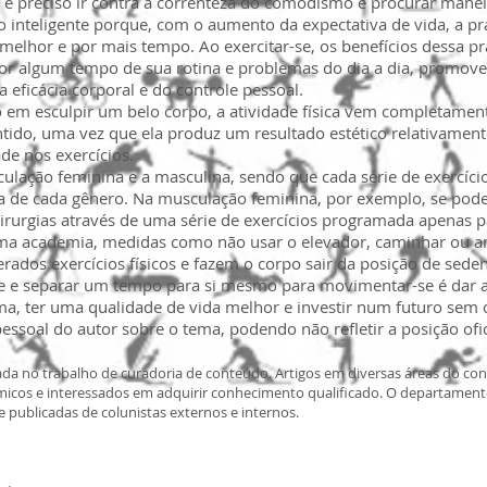
 é preciso ir contra a correnteza do comodismo e procurar maneir
 inteligente porque, com o aumento da expectativa de vida, a prát
elhor e por mais tempo. Ao exercitar-se, os benefícios dessa pr
 por algum tempo de sua rotina e problemas do dia a dia, promo
 eficácia corporal e do controle pessoal.
em esculpir um belo corpo, a atividade física vem completament
ntido, uma vez que ela produz um resultado estético relativame
de nos exercícios.
culação feminina e a masculina, sendo que cada série de exercíci
a de cada gênero. Na musculação feminina, por exemplo, se pode
cirurgias através de uma série de exercícios programada apenas p
ma academia, medidas como não usar o elevador, caminhar ou anda
ados exercícios físicos e fazem o corpo sair da posição de sede
de e separar um tempo para si mesmo para movimentar-se é dar 
ma, ter uma qualidade de vida melhor e investir num futuro sem 
pessoal do autor sobre o tema, podendo não refletir a posição ofi
da no trabalho de curadoria de conteúdo. Artigos em diversas áreas do c
dêmicos e interessados em adquirir conhecimento qualificado. O departame
 e publicadas de colunistas externos e internos.