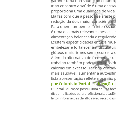
garantir uma boa saúde, no entanto,
Ir ao encontro à saúde é uma decisão
proporciona uma qualidade de vida m
Ela faz com que a pessoa se afaste
redução da dor, maior consciência da
Para quem também está interessado 
é uma das mais relevantes nesse se
alimentação balanceada e regularida
Existem especificidades entre a mus
embelezar e fortalecer a musculatur
glúteos mais firmes sem recorrer a 
Além da alternativa de frequentar u
trabalho também podem ser consider
calorias em excesso. Ter boa vonta
mais saudável, aumentar a autoesti
Esta apresentação reflete a opinião 
por Colunista Portal - Educação
O Portal Educação possui uma equipe foca
disponibilizados para profissionais, aca
leitor informações de alto nível, recebidas